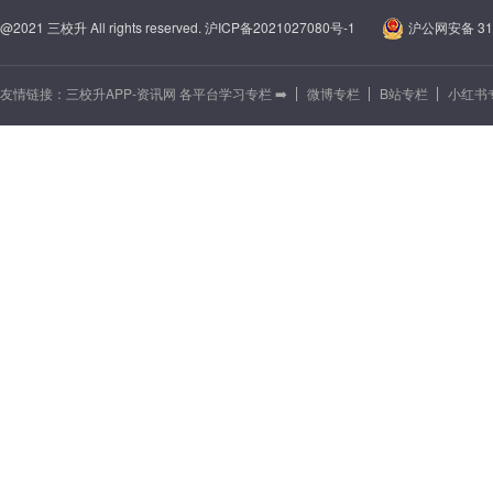
@2021 三校升 All rights reserved.
沪ICP备2021027080号-1
沪公网安备 310
友情链接：
三校升APP-资讯网 各平台学习专栏 ➡️
微博专栏
B站专栏
小红书