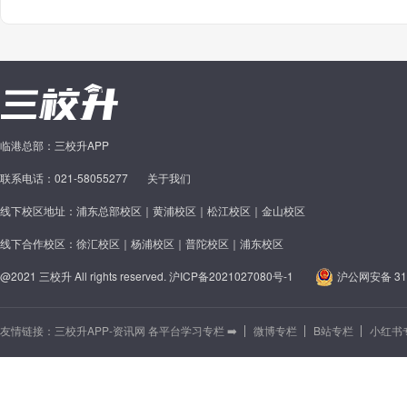
临港总部：三校升APP
联系电话：021-58055277
关于我们
线下校区地址：浦东总部校区｜黄浦校区｜松江校区｜金山校区
线下合作校区：徐汇校区｜杨浦校区｜普陀校区｜浦东校区
@2021 三校升 All rights reserved.
沪ICP备2021027080号-1
沪公网安备 310
友情链接：
三校升APP-资讯网 各平台学习专栏 ➡️
微博专栏
B站专栏
小红书